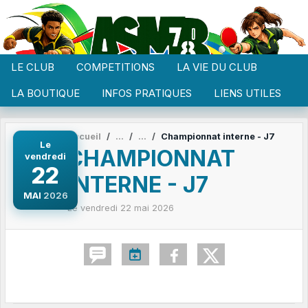
Panneau de gestion des cookies
LE CLUB
COMPETITIONS
LA VIE DU CLUB
LA BOUTIQUE
INFOS PRATIQUES
LIENS UTILES
Accueil
Championnat interne - J7
Le
CHAMPIONNAT
vendredi
22
INTERNE - J7
MAI
2026
Le
vendredi
22
mai
2026