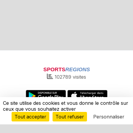
SPORTS
REGIONS
102789
visites
Ce site utilise des cookies et vous donne le contrôle sur
ceux que vous souhaitez activer
Charte cookies
Gestion des cookies
Informations légales
Signaler un contenu inapproprié
Envie de participer ?
Tout accepter
Tout refuser
Personnaliser
Connexion