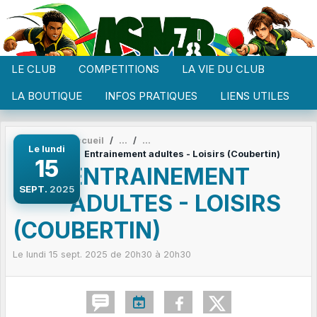
Panneau de gestion des cookies
LE CLUB
COMPETITIONS
LA VIE DU CLUB
LA BOUTIQUE
INFOS PRATIQUES
LIENS UTILES
Accueil
Le
lundi
Entrainement adultes - Loisirs (Coubertin)
15
ENTRAINEMENT
SEPT.
2025
ADULTES - LOISIRS
(COUBERTIN)
Le
lundi
15
sept.
2025
de 20h30 à 20h30