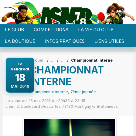
Panneau de gestion des cookies
LE CLUB
COMPETITIONS
LA VIE DU CLUB
LA BOUTIQUE
INFOS PRATIQUES
LIENS UTILES
Accueil
Championnat interne
Le
CHAMPIONNAT
vendredi
18
INTERNE
MAI
2018
Championnat interne, 7ème journée
Le
vendredi
18
mai
2018
de 20h30 à 23h15
Lieu :
2, boulevard Descartes
78180
Montigny le Bretonneux