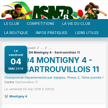
Panneau de gestion des cookies
LE CLUB
COMPETITIONS
LA VIE DU CLUB
LA BOUTIQUE
INFOS PRATIQUES
LIENS UTILES
Accueil
Le
D4 Montigny 4 - Sartrouvillois 11
vendredi
D4 MONTIGNY 4 -
04
SARTROUVILLOIS 11
MAI
2018
Championnat Départemental par équipes, Phase 2, 7ème journée
/
Contre
Sartrouvillois 11
Le
vendredi
04
mai
2018
à 20h30
Montigny 4