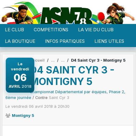
Panneau de gestion des cookies
LE CLUB
COMPETITIONS
LA VIE DU CLUB
LA BOUTIQUE
INFOS PRATIQUES
LIENS UTILES
Accueil
D4 Saint Cyr 3 - Montigny 5
Le
D4 SAINT CYR 3 -
vendredi
06
MONTIGNY 5
AVRIL
2018
Championnat Départemental par équipes, Phase 2,
6ème journée
/ Contre
Saint Cyr 3
Le
vendredi
06
avril
2018
à 20h30
Montigny 5