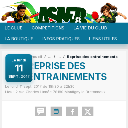
Panneau de gestion des cookies
LE CLUB
COMPETITIONS
LA VIE DU CLUB
LA BOUTIQUE
INFOS PRATIQUES
LIENS UTILES
Accueil
Reprise des entrainements
Le
lundi
REPRISE DES
11
ENTRAINEMENTS
SEPT.
2017
Le
lundi
11
sept.
2017
de 18h30 à 22h30
Lieu :
2 rue Charles Linnée
78180
Montigny le Bretonneux