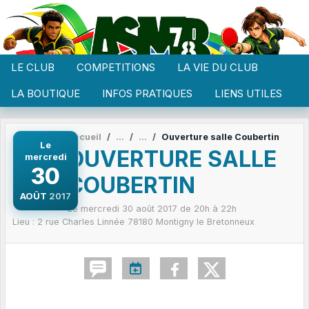
Panneau de gestion des cookies
LE CLUB
COMPETITIONS
LA VIE DU CLUB
LA BOUTIQUE
INFOS PRATIQUES
LIENS UTILES
Accueil
Ouverture salle Coubertin
Le
OUVERTURE SALLE
mercredi
30
COUBERTIN
AOÛT
2017
Le
mercredi
30
août
2017
de 20h à 22h
Lieu :
2 rue Charles Linnée
78180
Montigny le Bretonneux