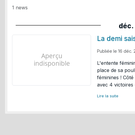
1 news
déc.
La demi sai
Publiée le
16 déc.
L'entente fémin
place de sa poule
féminines ! Côt
avec 4 victoires 
Lire la suite