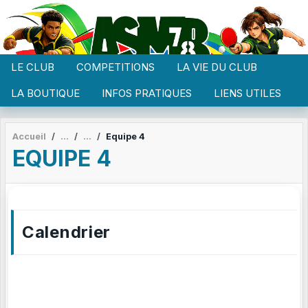
Panneau de gestion des cookies
LE CLUB
COMPETITIONS
LA VIE DU CLUB
LA BOUTIQUE
INFOS PRATIQUES
LIENS UTILES
Accueil
Equipe 4
EQUIPE 4
Calendrier
AOÛT 2026
LU
MA
ME
JE
VE
SA
DI