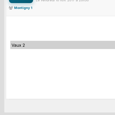
Le
vendredi
10
nov.
2017
à 20h30
Montigny 1
Vaux 2