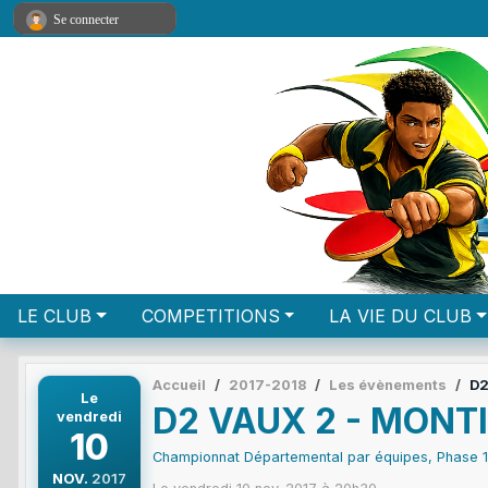
Panneau de gestion des cookies
Se connecter
LE CLUB
COMPETITIONS
LA VIE DU CLUB
Accueil
2017-2018
Les évènements
D2
Le
D2 VAUX 2 - MONT
vendredi
10
Championnat Départemental par équipes, Phase 
NOV.
2017